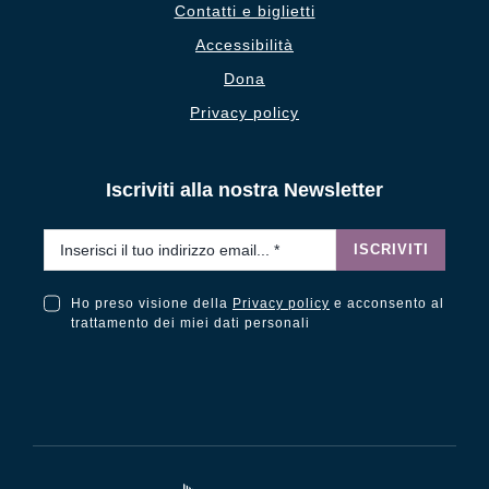
Contatti e biglietti
Accessibilità
Dona
Privacy policy
Iscriviti alla nostra Newsletter
Email
*
ISCRIVITI
Ho preso visione della
Privacy policy
e acconsento al
Ho preso visione della Privacy Policy e acconsento al trattamento dei miei dati personali
trattamento dei miei dati personali