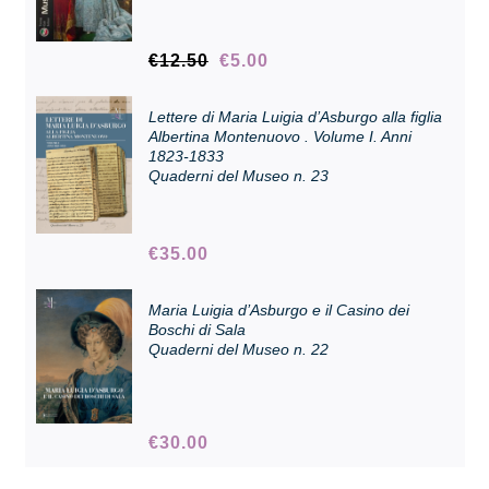
Il
Il
€
12.50
€
5.00
Collezione
prezzo
prezzo
originale
attuale
Lettere di Maria Luigia d’Asburgo alla figlia
era:
è:
Contatti e biglietti
Albertina Montenuovo . Volume I. Anni
€12.50.
€5.00.
1823-1833
Quaderni del Museo n. 23
Accessibilità
€
35.00
Dona
Maria Luigia d’Asburgo e il Casino dei
Boschi di Sala
Cerca
Quaderni del Museo n. 22
English
€
30.00