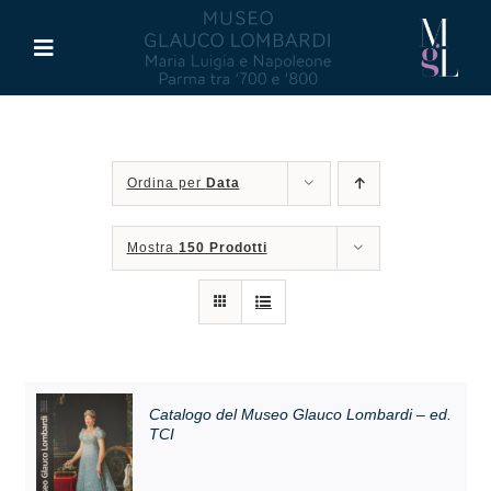
Salta
al
Toggle
contenuto
Navigation
Il Museo
Ordina per
Data
Maria Luigia d’Asburgo
Mostra
150 Prodotti
Glauco Lombardi
Palazzo di Riserva
Attività
Catalogo del Museo Glauco Lombardi – ed.
TCI
Pubblicazioni