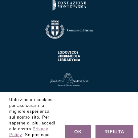
Utilizziamo i cookies
per assicurarti la
migliore esperienza
sul nostro sito. Per
saperne di più, accedi
alla nostra
Privacy
OK
RIFIUTA
Policy
. Se prosegui