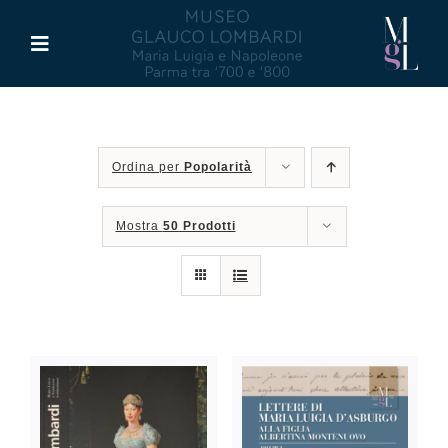
Salta
al
Toggle
contenuto
Navigation
Il Museo
Ordina per
Popolarità
Maria Luigia d’Asburgo
Mostra
50 Prodotti
Glauco Lombardi
Palazzo di Riserva
Attività
Pubblicazioni