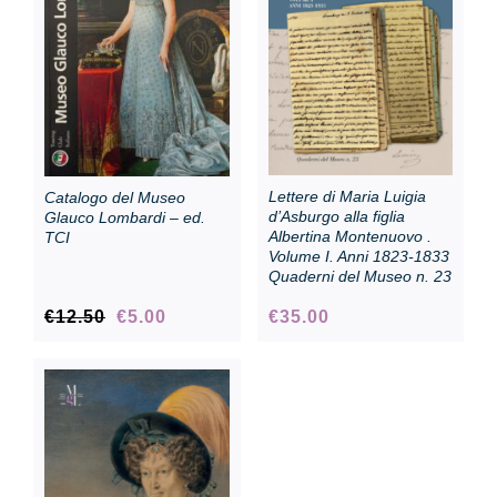
Collezione
Contatti e biglietti
Lettere di Maria Luigia
Catalogo del Museo
Accessibilità
d’Asburgo alla figlia
Glauco Lombardi – ed.
Albertina Montenuovo .
TCI
Volume I. Anni 1823-1833
Quaderni del Museo n. 23
Dona
Il
Il
€
12.50
€
5.00
€
35.00
prezzo
prezzo
Cerca
originale
attuale
era:
è:
€12.50.
€5.00.
English