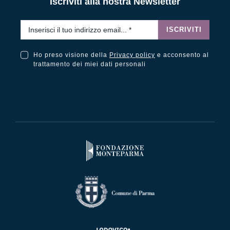
Iscriviti alla nostra Newsletter
Email
*
ISCRIVITI
Ho preso visione della
Privacy policy
e acconsento al
Ho preso visione della Privacy Policy e acconsento al trattamento dei miei dati personali
trattamento dei miei dati personali