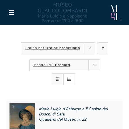
Salta
al
Toggle
contenuto
Navigation
Il Museo
Ordina per
Ordine predefinito
Maria Luigia d’Asburgo
Mostra
150 Prodotti
Glauco Lombardi
Palazzo di Riserva
Attività
Maria Luigia d’Asburgo e il Casino dei
Boschi di Sala
Quaderni del Museo n. 22
Pubblicazioni