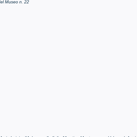
el Museo n. 22
Rassegna stampa
Prestiti a mostre esterne