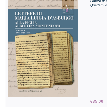
Lettere di 
Quaderni d
€
35.00