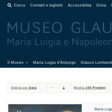
Salta
Cerca
Contatti e biglietti
Accessibilità
Dona
al
contenuto
Il Museo
Maria Luigia d’Asburgo
Glauco Lombard
Il Museo
Atrio
Salone
Ordina per
Data
Mostra
100 Prodotti
Sala Dorata
Sala Toschi
Sala A
Sala Francesi
Sala Petitot
Sala 
Maria Luigi