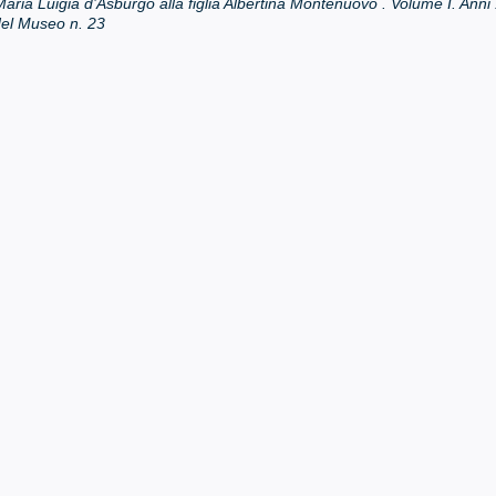
Maria Luigia d’Asburgo alla figlia Albertina Montenuovo . Volume I. Ann
el Museo n. 23