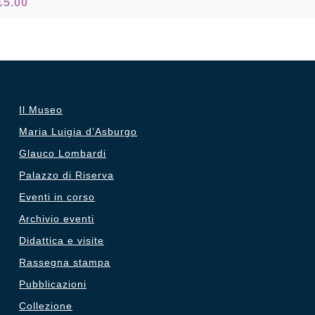
l
Il
€
5.00
prezzo
prezzo
originale
attuale
era:
è:
€12.50.
€5.00.
Il Museo
Maria Luigia d’Asburgo
Glauco Lombardi
Palazzo di Riserva
Eventi in corso
Archivio eventi
Didattica e visite
Rassegna stampa
Pubblicazioni
Collezione