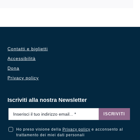
Contatti e biglietti
Accessibilità
Dona
Privacy policy
Iscriviti alla nostra Newsletter
Email
*
ISCRIVITI
Ho preso visione della
Privacy policy
e acconsento al
Ho preso visione della Privacy Policy e acconsento al trattamento dei miei dati personali
trattamento dei miei dati personali