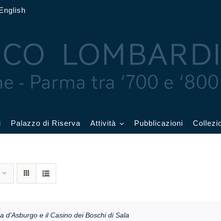
English
i
Palazzo di Riserva
Attività
Pubblicazioni
Collezi
 delle Feste
Eventi in corso
cquerelli
Archivio eventi
Affetti
Didattica e visite
a d’Asburgo e il Casino dei Boschi di Sala