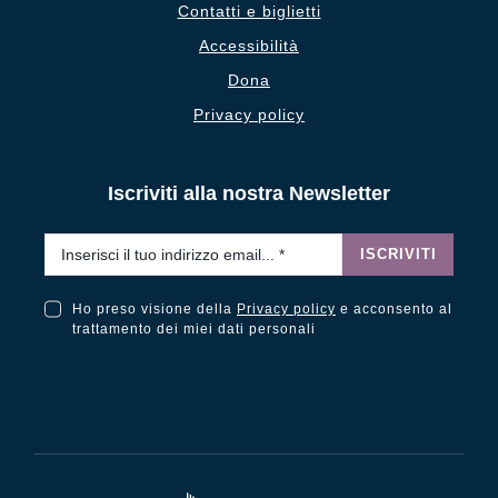
Contatti e biglietti
Accessibilità
Dona
Privacy policy
Iscriviti alla nostra Newsletter
Email
*
ISCRIVITI
Ho preso visione della
Privacy policy
e acconsento al
Ho preso visione della Privacy Policy e acconsento al trattamento dei miei dati personali
trattamento dei miei dati personali