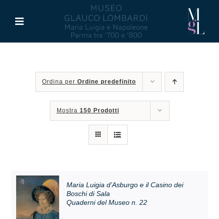
Salta
al
Toggle
contenuto
Navigation
Il Museo
Ordina per
Ordine predefinito
Maria Luigia d’Asburgo
Mostra
150 Prodotti
Glauco Lombardi
Palazzo di Riserva
Attività
Maria Luigia d’Asburgo e il Casino dei
Boschi di Sala
Quaderni del Museo n. 22
Pubblicazioni