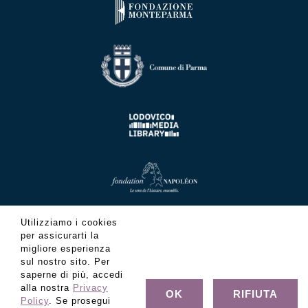
Utilizziamo i cookies
per assicurarti la
migliore esperienza
sul nostro sito. Per
saperne di più, accedi
alla nostra
Privacy
OK
RIFIUTA
Policy
. Se prosegui