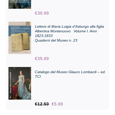
€
30.00
Collezione
Lettere di Maria Luigia d’Asburgo alla figlia
Albertina Montenuovo . Volume I. Anni
Contatti e biglietti
1823-1833
Quaderni del Museo n. 23
Accessibilità
€
35.00
Dona
Catalogo del Museo Glauco Lombardi – ed.
TCI
Cerca
English
Il
Il
€
12.50
€
5.00
prezzo
prezzo
originale
attuale