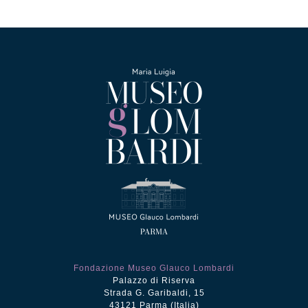
era:
è:
€12.50.
€5.00.
Fondazione Museo Glauco Lombardi
Palazzo di Riserva
Strada G. Garibaldi, 15
43121 Parma (Italia)