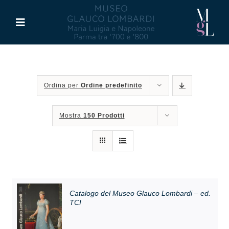
Salta
al
Toggle
contenuto
Navigation
Il Museo
Ordina per
Ordine predefinito
Maria Luigia d’Asburgo
Mostra
150 Prodotti
Glauco Lombardi
Palazzo di Riserva
Attività
Catalogo del Museo Glauco Lombardi – ed.
TCI
Pubblicazioni