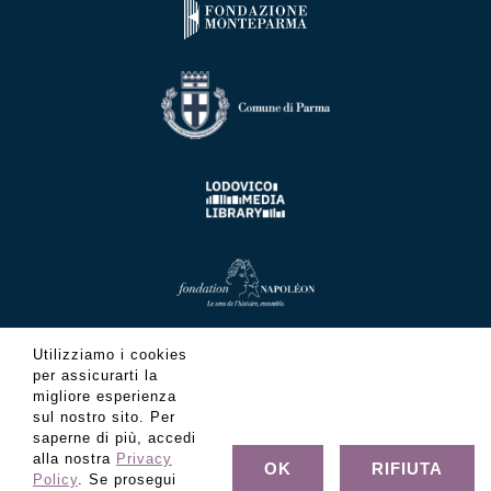
Utilizziamo i cookies
per assicurarti la
migliore esperienza
sul nostro sito. Per
saperne di più, accedi
alla nostra
Privacy
OK
RIFIUTA
Policy
. Se prosegui