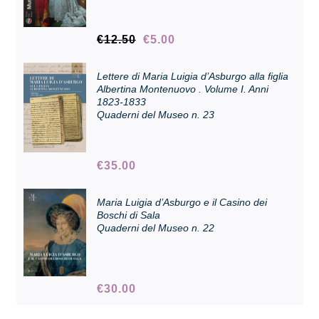
Il
Il
€
12.50
€
5.00
Collezione
prezzo
prezzo
originale
attuale
Lettere di Maria Luigia d’Asburgo alla figlia
era:
è:
Contatti e biglietti
Albertina Montenuovo . Volume I. Anni
€12.50.
€5.00.
1823-1833
Quaderni del Museo n. 23
Accessibilità
€
35.00
Dona
Maria Luigia d’Asburgo e il Casino dei
Boschi di Sala
Cerca
Quaderni del Museo n. 22
English
€
30.00