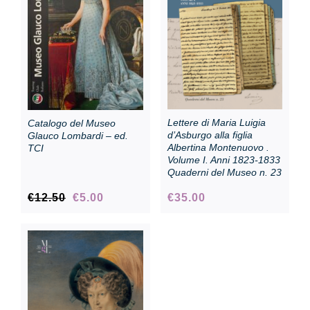
Collezione
Contatti e biglietti
Lettere di Maria Luigia
Catalogo del Museo
Accessibilità
d’Asburgo alla figlia
Glauco Lombardi – ed.
Albertina Montenuovo .
TCI
Volume I. Anni 1823-1833
Quaderni del Museo n. 23
Dona
Il
Il
€
12.50
€
5.00
€
35.00
prezzo
prezzo
Cerca
originale
attuale
era:
è:
€12.50.
€5.00.
English