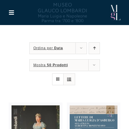
Salta
al
Toggle
contenuto
Navigation
Il Museo
Ordina per
Data
Maria Luigia d’Asburgo
Mostra
50 Prodotti
Glauco Lombardi
Palazzo di Riserva
Attività
Pubblicazioni