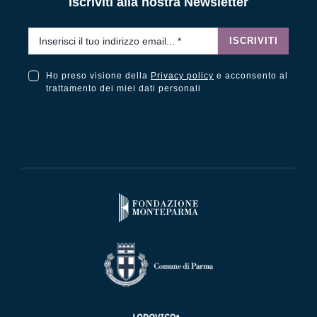
Iscriviti alla nostra Newsletter
Email
*
ISCRIVITI
Ho preso visione della
Privacy policy
e acconsento al
Ho preso visione della Privacy Policy e acconsento al trattamento dei miei dati personali
trattamento dei miei dati personali