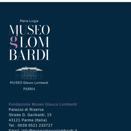
€12.50.
€5.00.
Fondazione Museo Glauco Lombardi
Palazzo di Riserva
Strada G. Garibaldi, 15
43121 Parma (Italia)
Tel.: 0039 0521 233727
Email:
info@museoglaucolombardi.it