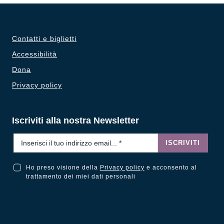
Contatti e biglietti
Accessibilità
Dona
Privacy policy
Iscriviti alla nostra Newsletter
Email
*
ISCRIVITI
Ho preso visione della
Privacy policy
e acconsento al
Ho preso visione della Privacy Policy e acconsento al trattamento dei miei dati personali
trattamento dei miei dati personali