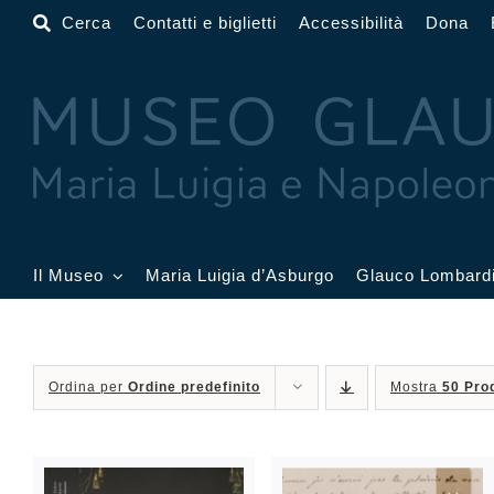
Salta
Cerca
Contatti e biglietti
Accessibilità
Dona
al
contenuto
Il Museo
Maria Luigia d’Asburgo
Glauco Lombard
Il Museo
Atrio
Salone
Ordina per
Ordine predefinito
Mostra
50 Prod
Sala Dorata
Sala Toschi
Sala A
Sala Francesi
Sala Petitot
Sala 