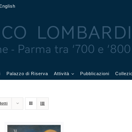
English
i
Palazzo di Riserva
Attività
Pubblicazioni
Collezi
 delle Feste
Eventi in corso
otti
cquerelli
Archivio eventi
Affetti
Didattica e visite