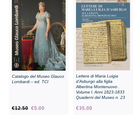
Sala Maria Luigia
Lettere di Maria Luigia
Catalogo del Museo Glauco
d’Asburgo alla figlia
Lombardi – ed. TCI
Albertina Montenuovo .
Volume I. Anni 1823-1833
Quaderni del Museo n. 23
Il
Il
€
12.50
€
5.00
€
35.00
prezzo
prezzo
originale
attuale
era:
è: