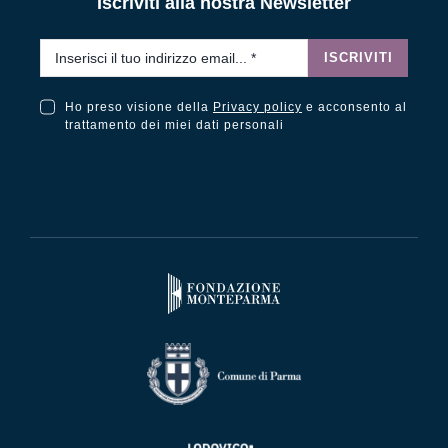
Iscriviti alla nostra Newsletter
Email
*
ISCRIVITI
Ho preso visione della
Privacy policy
e acconsento al
Ho preso visione della Privacy Policy e acconsento al trattamento dei miei dati personali
trattamento dei miei dati personali