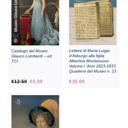
Collezione
Contatti e biglietti
Lettere di Maria Luigia
Catalogo del Museo
Accessibilità
d’Asburgo alla figlia
Glauco Lombardi – ed.
Albertina Montenuovo .
TCI
Volume I. Anni 1823-1833
Quaderni del Museo n. 23
Dona
Il
Il
€
12.50
€
5.00
€
35.00
prezzo
prezzo
Cerca
originale
attuale
era:
è:
€12.50.
€5.00.
English