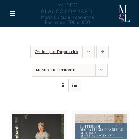
Salta
al
Toggle
contenuto
Navigation
Il Museo
Ordina per
Popolarità
Maria Luigia d’Asburgo
Mostra
100 Prodotti
Glauco Lombardi
Palazzo di Riserva
Attività
Pubblicazioni