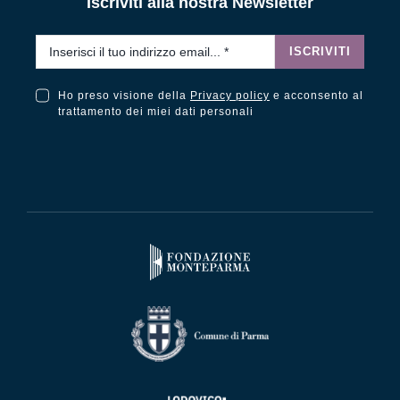
Iscriviti alla nostra Newsletter
Email
*
ISCRIVITI
Ho preso visione della
Privacy policy
e acconsento al
Ho preso visione della Privacy Policy e acconsento al trattamento dei miei dati personali
trattamento dei miei dati personali