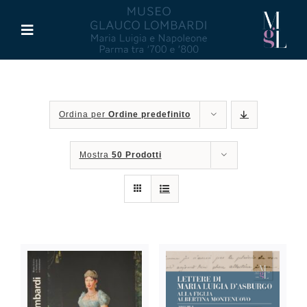
Salta
al
Toggle
contenuto
Navigation
Il Museo
Ordina per
Ordine predefinito
Maria Luigia d’Asburgo
Mostra
50 Prodotti
Glauco Lombardi
Palazzo di Riserva
Attività
Pubblicazioni