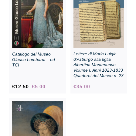
Collezione
Contatti e biglietti
Lettere di Maria Luigia
Catalogo del Museo
Accessibilità
d’Asburgo alla figlia
Glauco Lombardi – ed.
Albertina Montenuovo .
TCI
Volume I. Anni 1823-1833
Quaderni del Museo n. 23
Dona
Il
Il
€
12.50
€
5.00
€
35.00
prezzo
prezzo
Cerca
originale
attuale
era:
è:
€12.50.
€5.00.
English