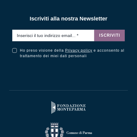
Iscriviti alla nostra Newsletter
Email
*
ISCRIVITI
Ho preso visione della
Privacy policy
e acconsento al
Ho preso visione della Privacy Policy e acconsento al trattamento dei miei dati personali
trattamento dei miei dati personali