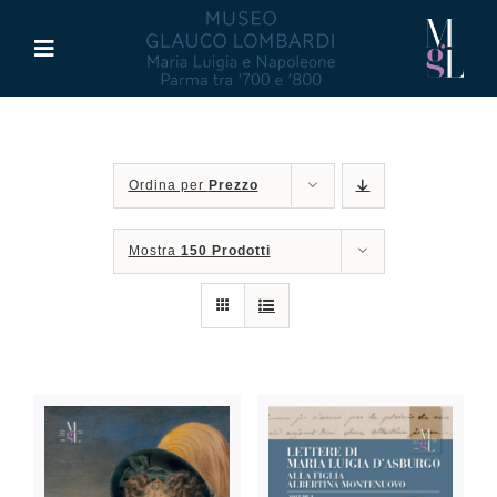
Salta
al
Toggle
contenuto
Navigation
Il Museo
Ordina per
Prezzo
Maria Luigia d’Asburgo
Mostra
150 Prodotti
Glauco Lombardi
Palazzo di Riserva
Attività
Pubblicazioni