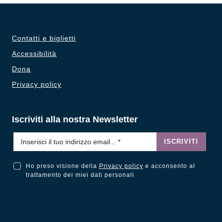
Contatti e biglietti
Accessibilità
Dona
Privacy policy
Iscriviti alla nostra Newsletter
Email
*
ISCRIVITI
Ho preso visione della
Privacy policy
e acconsento al
Ho preso visione della Privacy Policy e acconsento al trattamento dei miei dati personali
trattamento dei miei dati personali