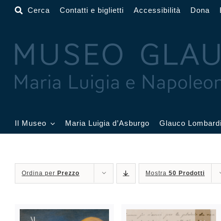
Salta
Cerca
Contatti e biglietti
Accessibilità
Dona
al
contenuto
Il Museo
Maria Luigia d’Asburgo
Glauco Lombard
Il Museo
Atrio
Salone
Ordina per
Prezzo
Mostra
50 Prodotti
Sala Dorata
Sala Toschi
Sala A
Sala Francesi
Sala Petitot
Sala 