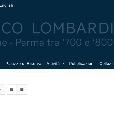
English
i
Palazzo di Riserva
Attività
Pubblicazioni
Collezi
 delle Feste
Eventi in corso
cquerelli
Archivio eventi
Affetti
Didattica e visite