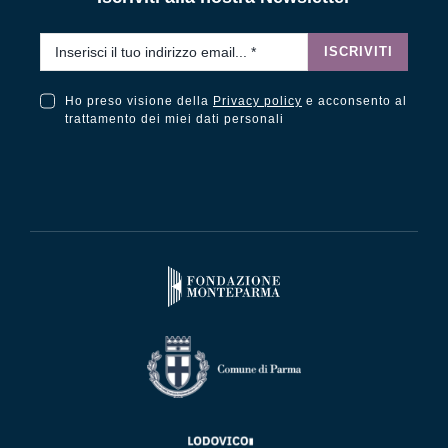
Email
*
ISCRIVITI
Ho preso visione della
Privacy policy
e acconsento al
Ho preso visione della Privacy Policy e acconsento al trattamento dei miei dati personali
trattamento dei miei dati personali