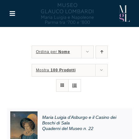
Salta
al
Toggle
contenuto
Navigation
Il Museo
Ordina per
Nome
Maria Luigia d’Asburgo
Mostra
100 Prodotti
Glauco Lombardi
Palazzo di Riserva
Attività
Maria Luigia d’Asburgo e il Casino dei
Boschi di Sala
Quaderni del Museo n. 22
Pubblicazioni