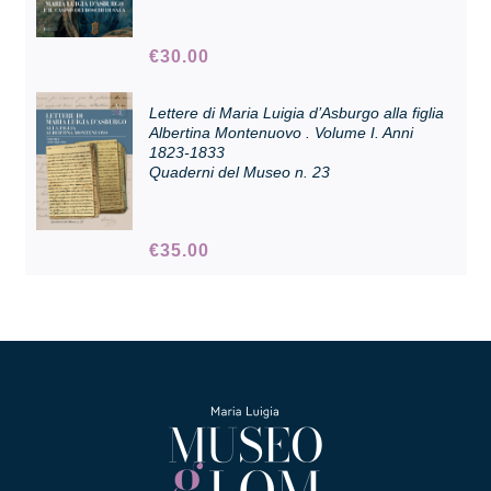
€
30.00
Collezione
Lettere di Maria Luigia d’Asburgo alla figlia
Albertina Montenuovo . Volume I. Anni
Contatti e biglietti
1823-1833
Quaderni del Museo n. 23
Accessibilità
€
35.00
Dona
Cerca
English