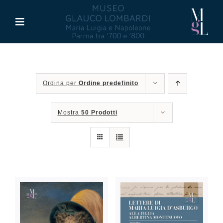
Salta
al
Toggle
contenuto
Navigation
Il Museo
Ordina per
Ordine predefinito
Maria Luigia d’Asburgo
Mostra
50 Prodotti
Glauco Lombardi
Palazzo di Riserva
Attività
Pubblicazioni