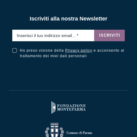
Iscriviti alla nostra Newsletter
Email
*
ISCRIVITI
Ho preso visione della
Privacy policy
e acconsento al
Ho preso visione della Privacy Policy e acconsento al trattamento dei miei dati personali
trattamento dei miei dati personali