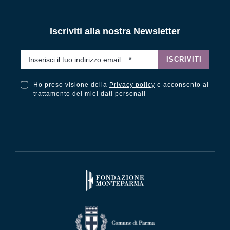
Iscriviti alla nostra Newsletter
Email
*
ISCRIVITI
Ho preso visione della
Privacy policy
e acconsento al
Ho preso visione della Privacy Policy e acconsento al trattamento dei miei dati personali
trattamento dei miei dati personali