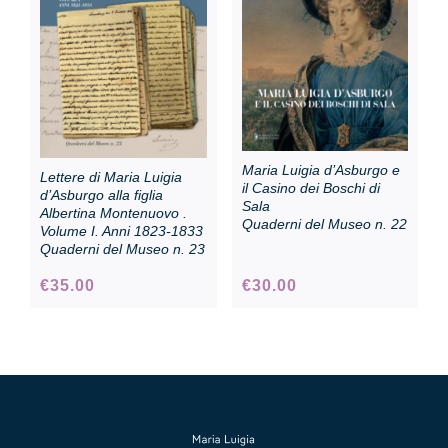
Collezione
Contatti e biglietti
Maria Luigia d’Asburgo e
Lettere di Maria Luigia
Accessibilità
il Casino dei Boschi di
d’Asburgo alla figlia
Sala
Albertina Montenuovo .
Quaderni del Museo n. 22
Volume I. Anni 1823-1833
Quaderni del Museo n. 23
Dona
€
35.00
€
30.00
Cerca
English