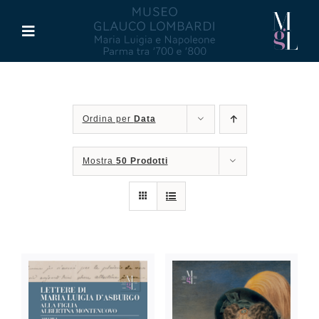
Salta
al
Toggle
contenuto
Navigation
Il Museo
Ordina per
Data
Maria Luigia d’Asburgo
Mostra
50 Prodotti
Glauco Lombardi
Palazzo di Riserva
Attività
Pubblicazioni