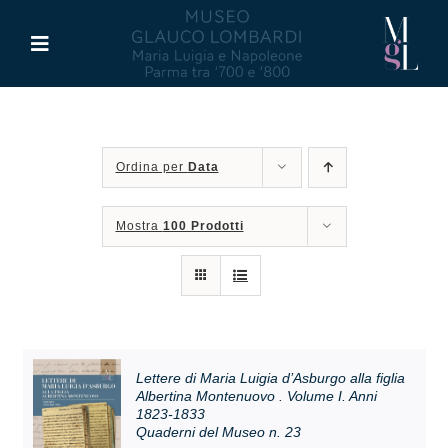
Salta
al
Toggle
contenuto
Navigation
Il Museo
Ordina per
Data
Maria Luigia d’Asburgo
Mostra
100 Prodotti
Glauco Lombardi
Palazzo di Riserva
Attività
Lettere di Maria Luigia d’Asburgo alla figlia
Albertina Montenuovo . Volume I. Anni
1823-1833
Quaderni del Museo n. 23
Pubblicazioni