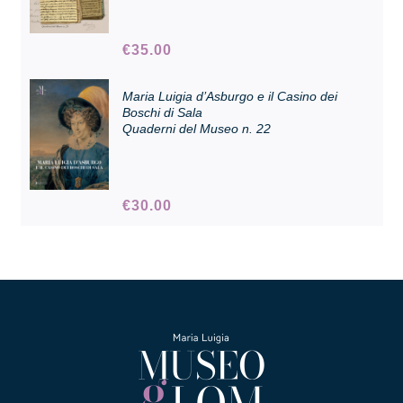
€
35.00
Collezione
Maria Luigia d’Asburgo e il Casino dei
Contatti e biglietti
Boschi di Sala
Quaderni del Museo n. 22
Accessibilità
€
30.00
Dona
Cerca
English