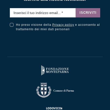
Email
*
ISCRIVITI
Ho preso visione della
Privacy policy
e acconsento al
Ho preso visione della Privacy Policy e acconsento al trattamento dei miei dati personali
trattamento dei miei dati personali