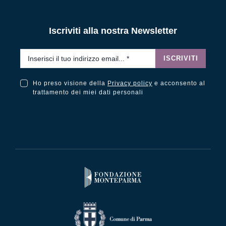
Iscriviti alla nostra Newsletter
Email
*
ISCRIVITI
Ho preso visione della
Privacy policy
e acconsento al
Ho preso visione della Privacy Policy e acconsento al trattamento dei miei dati personali
trattamento dei miei dati personali