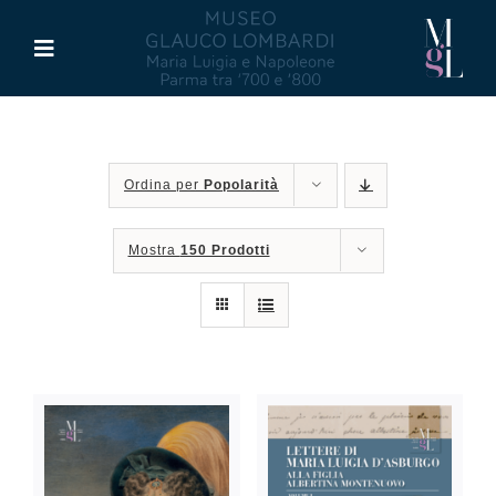
Salta
al
Toggle
contenuto
Navigation
Il Museo
Ordina per
Popolarità
Maria Luigia d’Asburgo
Mostra
150 Prodotti
Glauco Lombardi
Palazzo di Riserva
Attività
Pubblicazioni