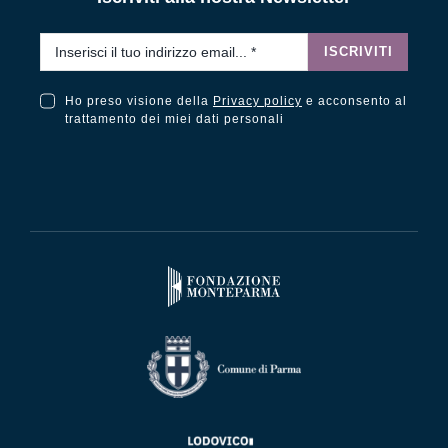
Email
*
ISCRIVITI
Ho preso visione della
Privacy policy
e acconsento al
Ho preso visione della Privacy Policy e acconsento al trattamento dei miei dati personali
trattamento dei miei dati personali