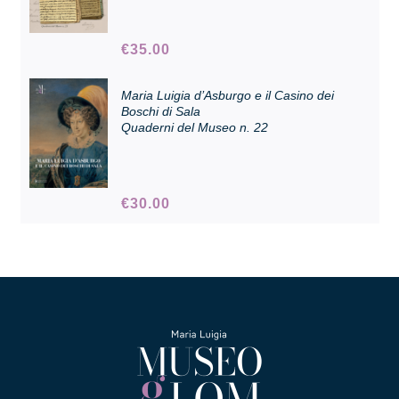
€
35.00
Collezione
Maria Luigia d’Asburgo e il Casino dei
Contatti e biglietti
Boschi di Sala
Quaderni del Museo n. 22
Accessibilità
€
30.00
Dona
Cerca
English