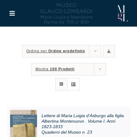
Salta
al
Toggle
contenuto
Navigation
Il Museo
Ordina per
Ordine predefinito
Maria Luigia d’Asburgo
Mostra
100 Prodotti
Glauco Lombardi
Palazzo di Riserva
Attività
Lettere di Maria Luigia d’Asburgo alla figlia
Albertina Montenuovo . Volume I. Anni
1823-1833
Quaderni del Museo n. 23
Pubblicazioni