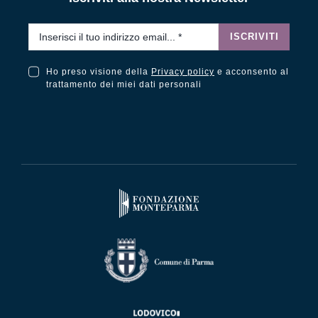
Email
*
ISCRIVITI
Ho preso visione della
Privacy policy
e acconsento al
Ho preso visione della Privacy Policy e acconsento al trattamento dei miei dati personali
trattamento dei miei dati personali