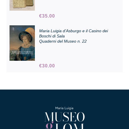
€
35.00
Collezione
Maria Luigia d’Asburgo e il Casino dei
Contatti e biglietti
Boschi di Sala
Quaderni del Museo n. 22
Accessibilità
€
30.00
Dona
Cerca
English