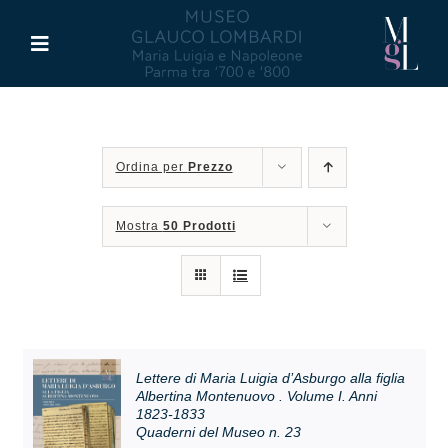
Salta
al
Toggle
contenuto
Navigation
Il Museo
Ordina per
Prezzo
Maria Luigia d’Asburgo
Mostra
50 Prodotti
Glauco Lombardi
Palazzo di Riserva
Attività
Lettere di Maria Luigia d’Asburgo alla figlia
Albertina Montenuovo . Volume I. Anni
1823-1833
Quaderni del Museo n. 23
Pubblicazioni