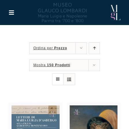
Salta
al
Toggle
contenuto
Navigation
Il Museo
Ordina per
Prezzo
Maria Luigia d’Asburgo
Mostra
150 Prodotti
Glauco Lombardi
Palazzo di Riserva
Attività
Pubblicazioni