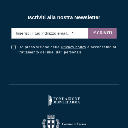
Iscriviti alla nostra Newsletter
Email
*
ISCRIVITI
Ho preso visione della
Privacy policy
e acconsento al
Ho preso visione della Privacy Policy e acconsento al trattamento dei miei dati personali
trattamento dei miei dati personali