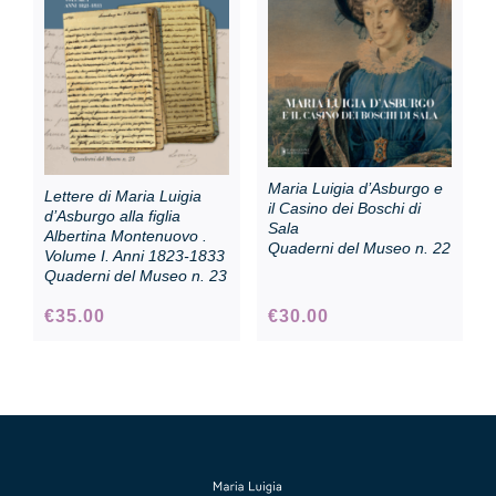
Collezione
Contatti e biglietti
Maria Luigia d’Asburgo e
Lettere di Maria Luigia
Accessibilità
il Casino dei Boschi di
d’Asburgo alla figlia
Sala
Albertina Montenuovo .
Quaderni del Museo n. 22
Volume I. Anni 1823-1833
Quaderni del Museo n. 23
Dona
€
35.00
€
30.00
Cerca
English