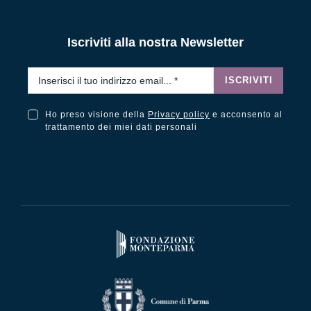
Iscriviti alla nostra Newsletter
Email
*
ISCRIVITI
Ho preso visione della
Privacy policy
e acconsento al
Ho preso visione della Privacy Policy e acconsento al trattamento dei miei dati personali
trattamento dei miei dati personali