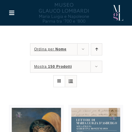
Salta
al
Toggle
contenuto
Navigation
Il Museo
Ordina per
Nome
Maria Luigia d’Asburgo
Mostra
150 Prodotti
Glauco Lombardi
Palazzo di Riserva
Attività
Pubblicazioni