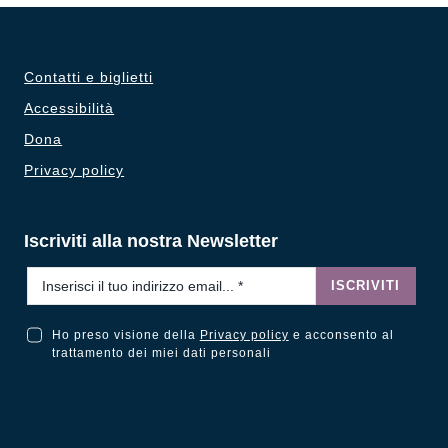
Contatti e biglietti
Accessibilità
Dona
Privacy policy
Iscriviti alla nostra Newsletter
Email
*
ISCRIVITI
Ho preso visione della
Privacy policy
e acconsento al
Ho preso visione della Privacy Policy e acconsento al trattamento dei miei dati personali
trattamento dei miei dati personali