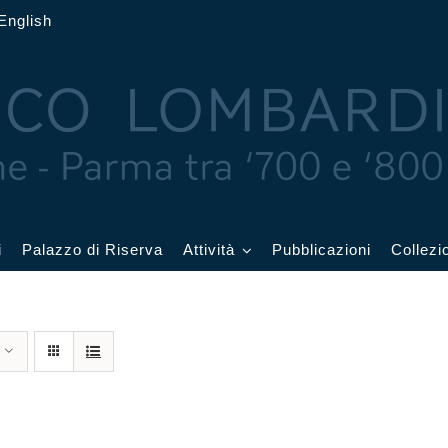
English
i
Palazzo di Riserva
Attività
Pubblicazioni
Collezi
 delle Feste
Eventi in corso
cquerelli
Archivio eventi
Affetti
Didattica e visite