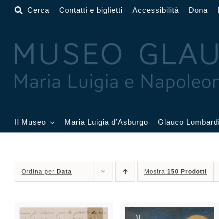
Salta
Cerca
Contatti e biglietti
Accessibilità
Dona
al
contenuto
Il Museo
Maria Luigia d’Asburgo
Glauco Lombard
Il Museo
Atrio
Salone
Ordina per
Data
Mostra
150 Prodotti
Sala Dorata
Sala Toschi
Sala A
Sala Francesi
Sala Petitot
Sala 