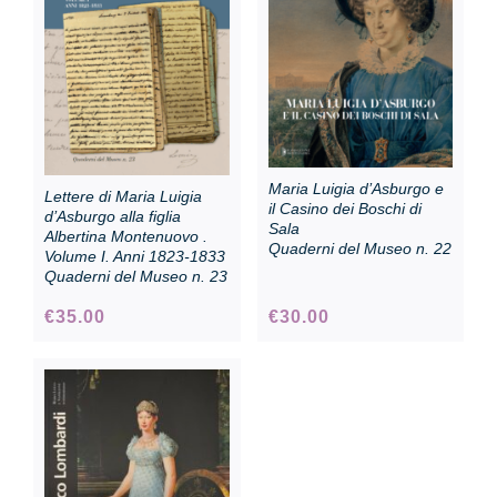
Collezione
Contatti e biglietti
Maria Luigia d’Asburgo e
Lettere di Maria Luigia
Accessibilità
il Casino dei Boschi di
d’Asburgo alla figlia
Sala
Albertina Montenuovo .
Quaderni del Museo n. 22
Volume I. Anni 1823-1833
Quaderni del Museo n. 23
Dona
€
35.00
€
30.00
Cerca
English