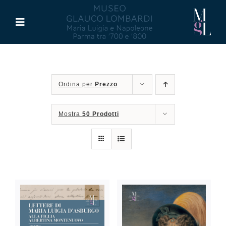
Salta
al
Toggle
contenuto
Navigation
Il Museo
Ordina per
Prezzo
Maria Luigia d’Asburgo
Mostra
50 Prodotti
Glauco Lombardi
Palazzo di Riserva
Attività
Pubblicazioni