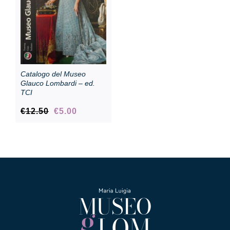
Catalogo del Museo
Glauco Lombardi – ed.
TCI
Il
Il
€
12.50
€
5.00
prezzo
prezzo
originale
attuale
era:
è:
€12.50.
€5.00.