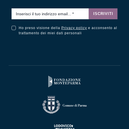
Email
*
ISCRIVITI
Ho preso visione della
Privacy policy
e acconsento al
Ho preso visione della Privacy Policy e acconsento al trattamento dei miei dati personali
trattamento dei miei dati personali