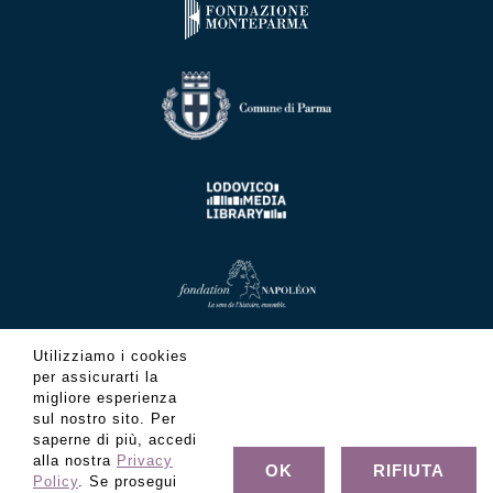
Utilizziamo i cookies
per assicurarti la
migliore esperienza
sul nostro sito. Per
saperne di più, accedi
alla nostra
Privacy
OK
RIFIUTA
Policy
. Se prosegui