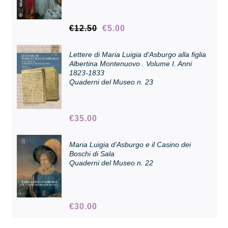
Il
Il
€
12.50
€
5.00
Collezione
prezzo
prezzo
originale
attuale
Lettere di Maria Luigia d’Asburgo alla figlia
era:
è:
Contatti e biglietti
Albertina Montenuovo . Volume I. Anni
€12.50.
€5.00.
1823-1833
Quaderni del Museo n. 23
Accessibilità
€
35.00
Dona
Maria Luigia d’Asburgo e il Casino dei
Boschi di Sala
Cerca
Quaderni del Museo n. 22
English
€
30.00