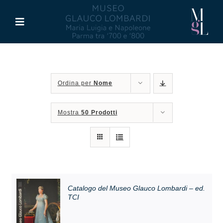
Salta
al
Toggle
contenuto
Navigation
Il Museo
Ordina per
Nome
Maria Luigia d’Asburgo
Mostra
50 Prodotti
Glauco Lombardi
Palazzo di Riserva
Attività
Catalogo del Museo Glauco Lombardi – ed.
TCI
Pubblicazioni