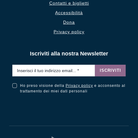
Contatti e biglietti
Accessibilità
Dona
Privacy policy
Iscriviti alla nostra Newsletter
Email
*
ISCRIVITI
Ho preso visione della
Privacy policy
e acconsento al
Ho preso visione della Privacy Policy e acconsento al trattamento dei miei dati personali
trattamento dei miei dati personali