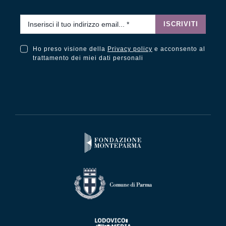
Email
*
ISCRIVITI
Ho preso visione della
Privacy policy
e acconsento al
Ho preso visione della Privacy Policy e acconsento al trattamento dei miei dati personali
trattamento dei miei dati personali