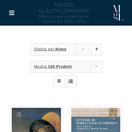
Salta
al
Toggle
contenuto
Navigation
Il Museo
Ordina per
Nome
Maria Luigia d’Asburgo
Mostra
100 Prodotti
Glauco Lombardi
Palazzo di Riserva
Attività
Pubblicazioni