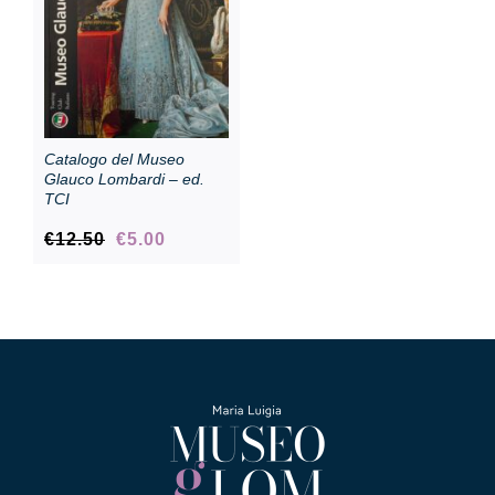
Catalogo del Museo
Glauco Lombardi – ed.
TCI
Il
Il
€
12.50
€
5.00
prezzo
prezzo
originale
attuale
era:
è:
€12.50.
€5.00.