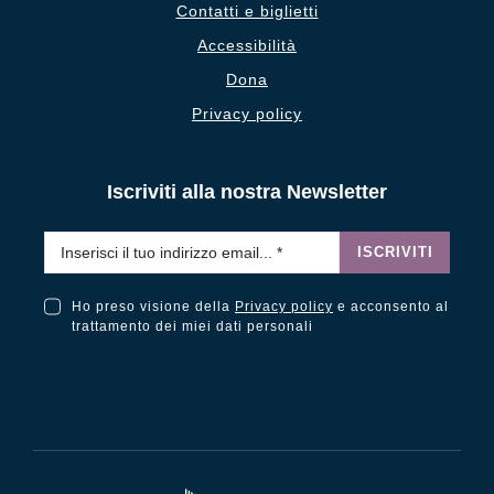
Contatti e biglietti
Accessibilità
Dona
Privacy policy
Iscriviti alla nostra Newsletter
Email
*
ISCRIVITI
Ho preso visione della
Privacy policy
e acconsento al
Ho preso visione della Privacy Policy e acconsento al trattamento dei miei dati personali
trattamento dei miei dati personali