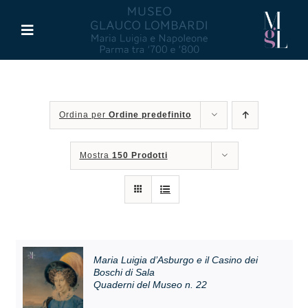
Salta
al
Toggle
contenuto
Navigation
Il Museo
Ordina per
Ordine predefinito
Maria Luigia d’Asburgo
Mostra
150 Prodotti
Glauco Lombardi
Palazzo di Riserva
Attività
Maria Luigia d’Asburgo e il Casino dei
Boschi di Sala
Quaderni del Museo n. 22
Pubblicazioni