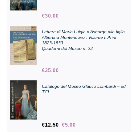
€
30.00
Collezione
Lettere di Maria Luigia d’Asburgo alla figlia
Albertina Montenuovo . Volume I. Anni
Contatti e biglietti
1823-1833
Quaderni del Museo n. 23
Accessibilità
€
35.00
Dona
Catalogo del Museo Glauco Lombardi – ed.
TCI
Cerca
English
Il
Il
€
12.50
€
5.00
prezzo
prezzo
originale
attuale