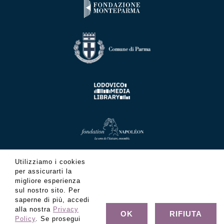
Utilizziamo i cookies
per assicurarti la
migliore esperienza
sul nostro sito. Per
saperne di più, accedi
alla nostra
Privacy
OK
RIFIUTA
Policy
. Se prosegui