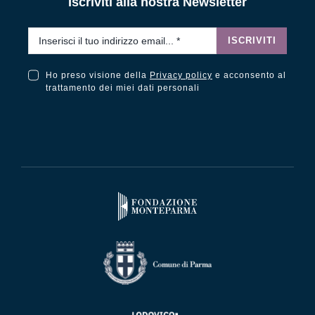
Iscriviti alla nostra Newsletter
Email
*
ISCRIVITI
Ho preso visione della
Privacy policy
e acconsento al
Ho preso visione della Privacy Policy e acconsento al trattamento dei miei dati personali
trattamento dei miei dati personali