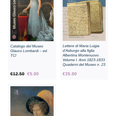
Collezione
Contatti e biglietti
Lettere di Maria Luigia
Catalogo del Museo
Accessibilità
d’Asburgo alla figlia
Glauco Lombardi – ed.
Albertina Montenuovo .
TCI
Volume I. Anni 1823-1833
Quaderni del Museo n. 23
Dona
Il
Il
€
12.50
€
5.00
€
35.00
prezzo
prezzo
Cerca
originale
attuale
era:
è:
€12.50.
€5.00.
English