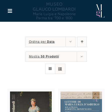
Salta
al
Toggle
contenuto
Navigation
Il Museo
Ordina per
Data
Maria Luigia d’Asburgo
Mostra
50 Prodotti
Glauco Lombardi
Palazzo di Riserva
Attività
Pubblicazioni