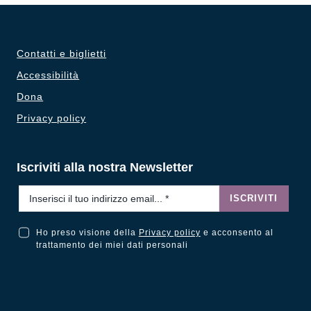
Contatti e biglietti
Accessibilità
Dona
Privacy policy
Iscriviti alla nostra Newsletter
Email
*
ISCRIVITI
Ho preso visione della
Privacy policy
e acconsento al
Ho preso visione della Privacy Policy e acconsento al trattamento dei miei dati personali
trattamento dei miei dati personali