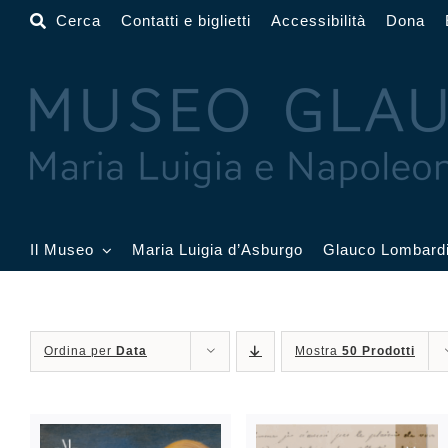
Salta
Cerca
Contatti e biglietti
Accessibilità
Dona
al
contenuto
Il Museo
Maria Luigia d’Asburgo
Glauco Lombard
Il Museo
Atrio
Salone
Ordina per
Data
Mostra
50 Prodotti
Sala Dorata
Sala Toschi
Sala A
Sala Francesi
Sala Petitot
Sala 