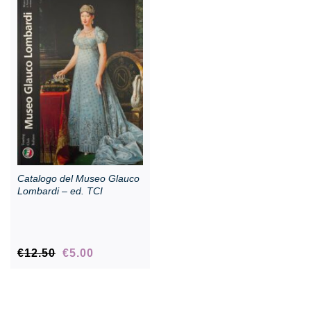
Rassegna stampa
Prestiti a mostre esterne
Catalogo del Museo Glauco
Lombardi – ed. TCI
Il
Il
€
12.50
€
5.00
prezzo
prezzo
originale
attuale
era:
è: