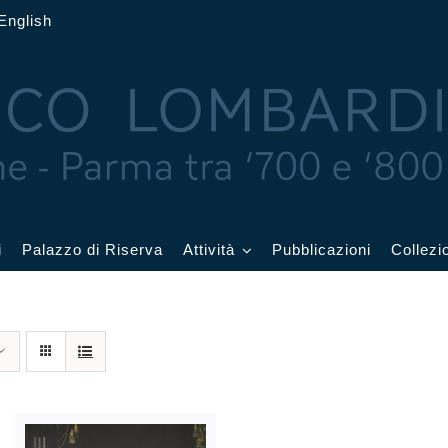
English
i
Palazzo di Riserva
Attività
Pubblicazioni
Collezi
 delle Feste
Eventi in corso
cquerelli
Archivio eventi
Affetti
Didattica e visite