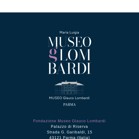
era:
è:
€12.50.
€5.00.
Fondazione Museo Glauco Lombardi
Palazzo di Riserva
Strada G. Garibaldi, 15
43121 Parma (Italia)