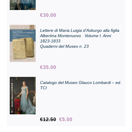
€
30.00
Collezione
Lettere di Maria Luigia d’Asburgo alla figlia
Albertina Montenuovo . Volume I. Anni
Contatti e biglietti
1823-1833
Quaderni del Museo n. 23
Accessibilità
€
35.00
Dona
Catalogo del Museo Glauco Lombardi – ed.
TCI
Cerca
English
Il
Il
€
12.50
€
5.00
prezzo
prezzo
originale
attuale