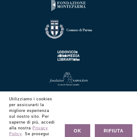
Utilizziamo i cookies
per assicurarti la
migliore esperienza
sul nostro sito. Per
saperne di più, accedi
alla nostra
Privacy
OK
RIFIUTA
Policy
. Se prosegui