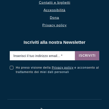
Contatti e biglietti
Accessibilità
Dona
Privacy policy
Iscriviti alla nostra Newsletter
Email
*
ISCRIVITI
Ho preso visione della
Privacy policy
e acconsento al
Ho preso visione della Privacy Policy e acconsento al trattamento dei miei dati personali
trattamento dei miei dati personali