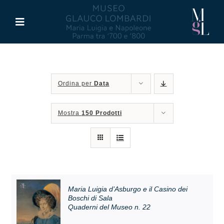
Salta
al
Toggle
contenuto
Navigation
Il Museo
Ordina per
Data
Maria Luigia d’Asburgo
Mostra
150 Prodotti
Glauco Lombardi
Palazzo di Riserva
Attività
Maria Luigia d’Asburgo e il Casino dei
Boschi di Sala
Quaderni del Museo n. 22
Pubblicazioni