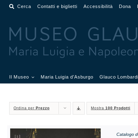
Salta
Cerca
Contatti e biglietti
Accessibilità
Dona
al
contenuto
Il Museo
Maria Luigia d’Asburgo
Glauco Lombard
Il Museo
Atrio
Salone
Ordina per
Prezzo
Mostra
100 Prodotti
Sala Dorata
Sala Toschi
Sala A
Sala Francesi
Sala Petitot
Sala 
Catalogo d