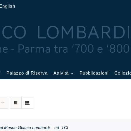
English
i
Palazzo di Riserva
Attività
Pubblicazioni
Collezi
 delle Feste
Eventi in corso
cquerelli
Archivio eventi
Affetti
Didattica e visite
el Museo Glauco Lombardi – ed. TCI