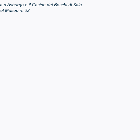
originale
attuale
a d’Asburgo e il Casino dei Boschi di Sala
era:
è:
el Museo n. 22
€12.50.
€5.00.