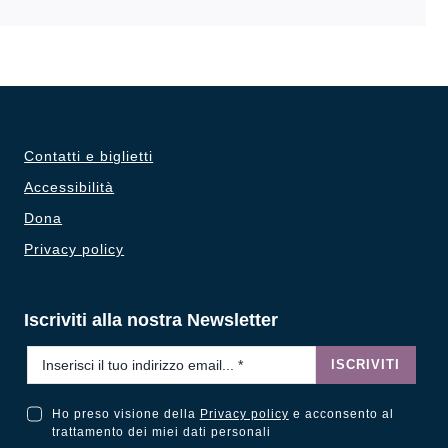
Contatti e biglietti
Accessibilità
Dona
Privacy policy
Iscriviti alla nostra Newsletter
Email
*
ISCRIVITI
Ho preso visione della
Privacy policy
e acconsento al
Ho preso visione della Privacy Policy e acconsento al trattamento dei miei dati personali
trattamento dei miei dati personali