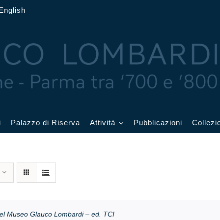
English
i
Palazzo di Riserva
Attività
Pubblicazioni
Collezi
 delle Feste
Eventi in corso
cquerelli
Archivio eventi
Affetti
Didattica e visite
el Museo Glauco Lombardi – ed. TCI