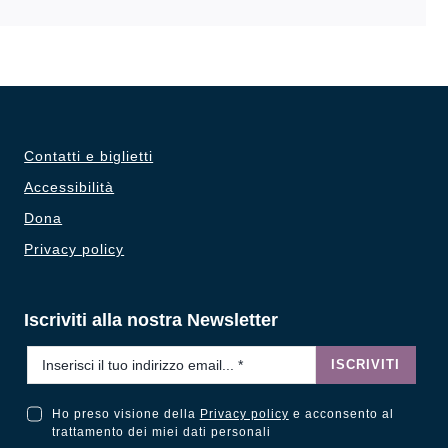
Contatti e biglietti
Accessibilità
Dona
Privacy policy
Iscriviti alla nostra Newsletter
Email
*
ISCRIVITI
Ho preso visione della
Privacy policy
e acconsento al
Ho preso visione della Privacy Policy e acconsento al trattamento dei miei dati personali
trattamento dei miei dati personali