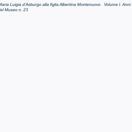
originale
attuale
Maria Luigia d’Asburgo alla figlia Albertina Montenuovo . Volume I. Ann
era:
è:
el Museo n. 23
€12.50.
€5.00.