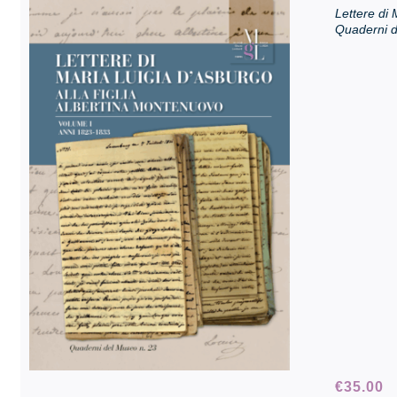
Lettere di 
Quaderni d
€
35.00