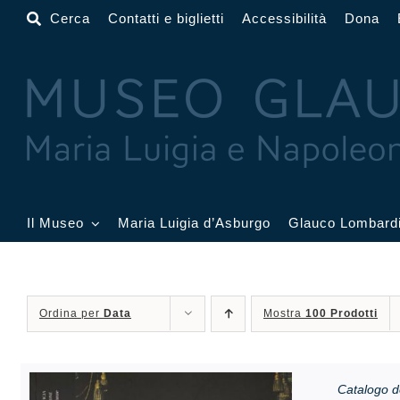
Salta
Cerca
Contatti e biglietti
Accessibilità
Dona
al
contenuto
Il Museo
Maria Luigia d’Asburgo
Glauco Lombard
Il Museo
Atrio
Salone
Ordina per
Data
Mostra
100 Prodotti
Sala Dorata
Sala Toschi
Sala A
Sala Francesi
Sala Petitot
Sala 
Catalogo d