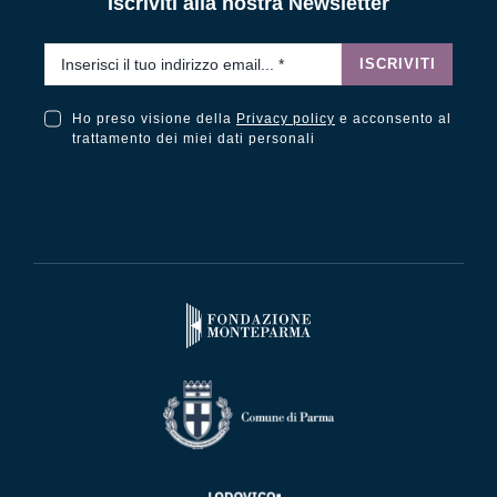
Iscriviti alla nostra Newsletter
Email
*
ISCRIVITI
Ho preso visione della
Privacy policy
e acconsento al
Ho preso visione della Privacy Policy e acconsento al trattamento dei miei dati personali
trattamento dei miei dati personali