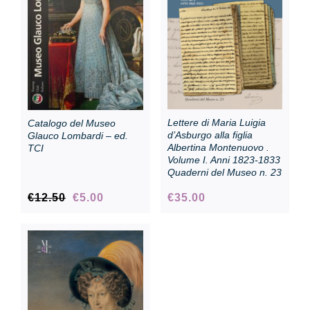
Collezione
Contatti e biglietti
Lettere di Maria Luigia
Catalogo del Museo
Accessibilità
d’Asburgo alla figlia
Glauco Lombardi – ed.
Albertina Montenuovo .
TCI
Volume I. Anni 1823-1833
Quaderni del Museo n. 23
Dona
Il
Il
€
12.50
€
5.00
€
35.00
prezzo
prezzo
Cerca
originale
attuale
era:
è:
€12.50.
€5.00.
English