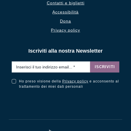
Contatti e biglietti
Accessibilità
Dona
Privacy policy
Iscriviti alla nostra Newsletter
Email
*
ISCRIVITI
Ho preso visione della
Privacy policy
e acconsento al
Ho preso visione della Privacy Policy e acconsento al trattamento dei miei dati personali
trattamento dei miei dati personali