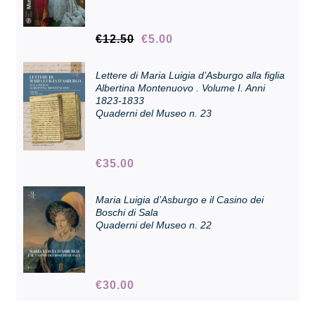
Il
Il
€
12.50
€
5.00
Collezione
prezzo
prezzo
originale
attuale
Lettere di Maria Luigia d’Asburgo alla figlia
era:
è:
Contatti e biglietti
Albertina Montenuovo . Volume I. Anni
€12.50.
€5.00.
1823-1833
Quaderni del Museo n. 23
Accessibilità
€
35.00
Dona
Maria Luigia d’Asburgo e il Casino dei
Boschi di Sala
Cerca
Quaderni del Museo n. 22
English
€
30.00