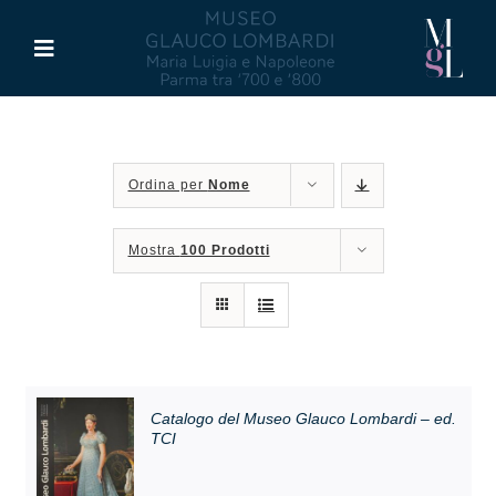
Salta
al
Toggle
contenuto
Navigation
Il Museo
Ordina per
Nome
Maria Luigia d’Asburgo
Mostra
100 Prodotti
Glauco Lombardi
Palazzo di Riserva
Attività
Catalogo del Museo Glauco Lombardi – ed.
TCI
Pubblicazioni