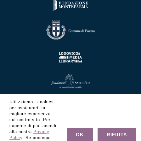
Utilizziamo i cookies
per assicurarti la
migliore esperienza
sul nostro sito. Per
saperne di più, accedi
alla nostra
Privacy
OK
RIFIUTA
Policy
. Se prosegui