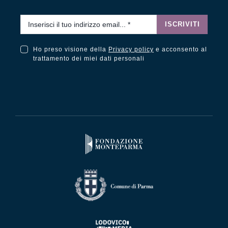
Email
*
ISCRIVITI
Ho preso visione della
Privacy policy
e acconsento al
Ho preso visione della Privacy Policy e acconsento al trattamento dei miei dati personali
trattamento dei miei dati personali