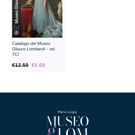
Catalogo del Museo
Glauco Lombardi – ed.
TCI
Il
Il
€
12.50
€
5.00
prezzo
prezzo
originale
attuale
era:
è:
€12.50.
€5.00.