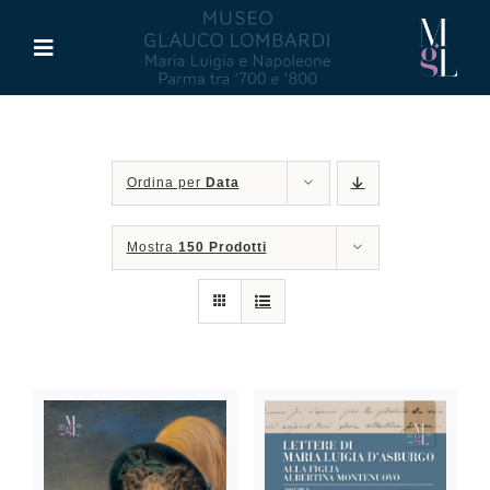
Salta
al
Toggle
contenuto
Navigation
Il Museo
Ordina per
Data
Maria Luigia d’Asburgo
Mostra
150 Prodotti
Glauco Lombardi
Palazzo di Riserva
Attività
Pubblicazioni