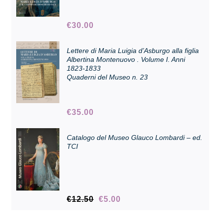
€
30.00
Collezione
Lettere di Maria Luigia d’Asburgo alla figlia
Albertina Montenuovo . Volume I. Anni
Contatti e biglietti
1823-1833
Quaderni del Museo n. 23
Accessibilità
€
35.00
Dona
Catalogo del Museo Glauco Lombardi – ed.
TCI
Cerca
English
Il
Il
€
12.50
€
5.00
prezzo
prezzo
originale
attuale