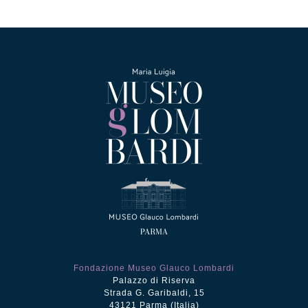
era:
è:
€12.50.
€5.00.
Fondazione Museo Glauco Lombardi
Palazzo di Riserva
Strada G. Garibaldi, 15
43121 Parma (Italia)