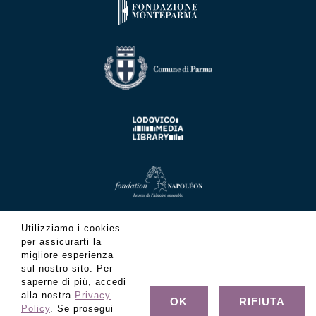
Utilizziamo i cookies
per assicurarti la
migliore esperienza
sul nostro sito. Per
saperne di più, accedi
alla nostra
Privacy
OK
RIFIUTA
Policy
. Se prosegui