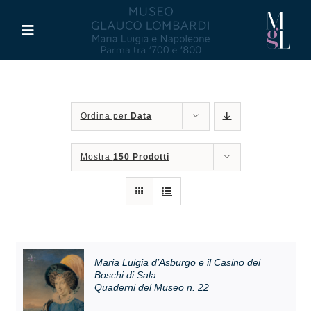
Salta
al
Toggle
contenuto
Navigation
Il Museo
Ordina per
Data
Maria Luigia d’Asburgo
Mostra
150 Prodotti
Glauco Lombardi
Palazzo di Riserva
Attività
Maria Luigia d’Asburgo e il Casino dei
Boschi di Sala
Quaderni del Museo n. 22
Pubblicazioni