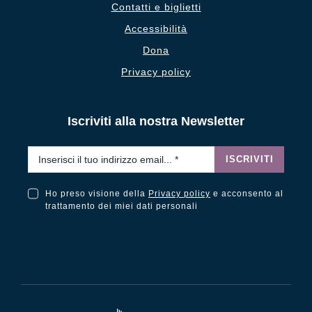
Contatti e biglietti
Accessibilità
Dona
Privacy policy
Iscriviti alla nostra Newsletter
Email
*
ISCRIVITI
Ho preso visione della
Privacy policy
e acconsento al
Ho preso visione della Privacy Policy e acconsento al trattamento dei miei dati personali
trattamento dei miei dati personali