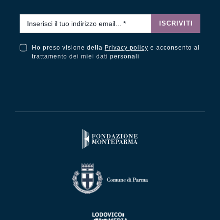
Email
*
ISCRIVITI
Ho preso visione della
Privacy policy
e acconsento al
Ho preso visione della Privacy Policy e acconsento al trattamento dei miei dati personali
trattamento dei miei dati personali