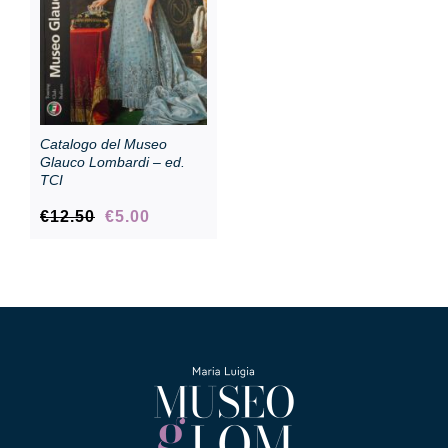
Catalogo del Museo
Glauco Lombardi – ed.
TCI
Il
Il
€
12.50
€
5.00
prezzo
prezzo
originale
attuale
era:
è:
€12.50.
€5.00.