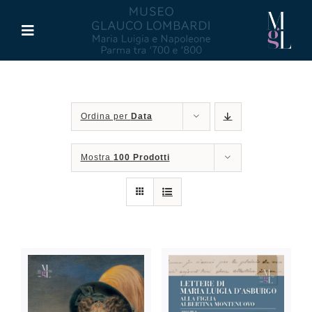
Salta
al
Toggle
contenuto
Navigation
Il Museo
Ordina per
Data
Maria Luigia d’Asburgo
Mostra
100 Prodotti
Glauco Lombardi
Palazzo di Riserva
Attività
Pubblicazioni