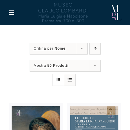
Salta
al
Toggle
contenuto
Navigation
Il Museo
Ordina per
Nome
Maria Luigia d’Asburgo
Mostra
50 Prodotti
Glauco Lombardi
Palazzo di Riserva
Attività
Pubblicazioni