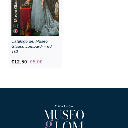
Catalogo del Museo
Glauco Lombardi – ed.
TCI
Il
Il
€
12.50
€
5.00
prezzo
prezzo
originale
attuale
era:
è:
€12.50.
€5.00.