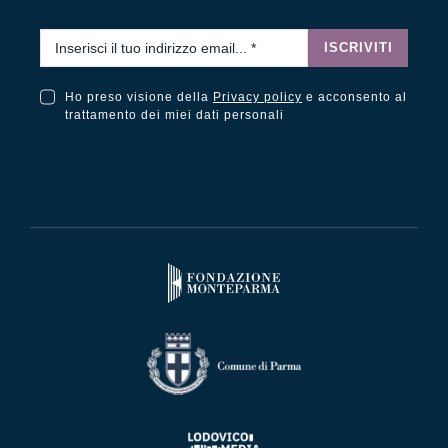
Email
*
ISCRIVITI
Ho preso visione della
Privacy policy
e acconsento al
Ho preso visione della Privacy Policy e acconsento al trattamento dei miei dati personali
trattamento dei miei dati personali