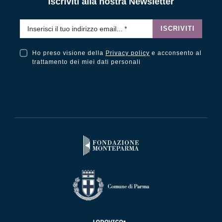
Iscriviti alla nostra Newsletter
Email
*
ISCRIVITI
Ho preso visione della
Privacy policy
e acconsento al
Ho preso visione della Privacy Policy e acconsento al trattamento dei miei dati personali
trattamento dei miei dati personali