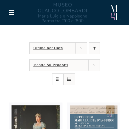
Salta
al
Toggle
contenuto
Navigation
Il Museo
Ordina per
Data
Maria Luigia d’Asburgo
Mostra
50 Prodotti
Glauco Lombardi
Palazzo di Riserva
Attività
Pubblicazioni