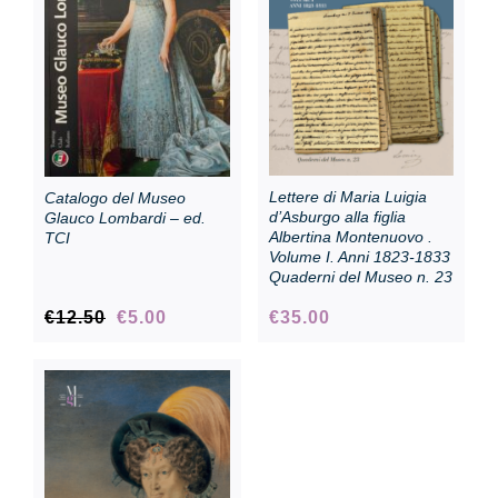
Collezione
Contatti e biglietti
Lettere di Maria Luigia
Catalogo del Museo
Accessibilità
d’Asburgo alla figlia
Glauco Lombardi – ed.
Albertina Montenuovo .
TCI
Volume I. Anni 1823-1833
Quaderni del Museo n. 23
Dona
Il
Il
€
12.50
€
5.00
€
35.00
prezzo
prezzo
Cerca
originale
attuale
era:
è:
€12.50.
€5.00.
English