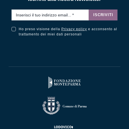
Email
*
ISCRIVITI
Ho preso visione della
Privacy policy
e acconsento al
Ho preso visione della Privacy Policy e acconsento al trattamento dei miei dati personali
trattamento dei miei dati personali