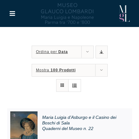
Salta
al
Toggle
contenuto
Navigation
Il Museo
Ordina per
Data
Maria Luigia d’Asburgo
Mostra
100 Prodotti
Glauco Lombardi
Palazzo di Riserva
Attività
Maria Luigia d’Asburgo e il Casino dei
Boschi di Sala
Quaderni del Museo n. 22
Pubblicazioni