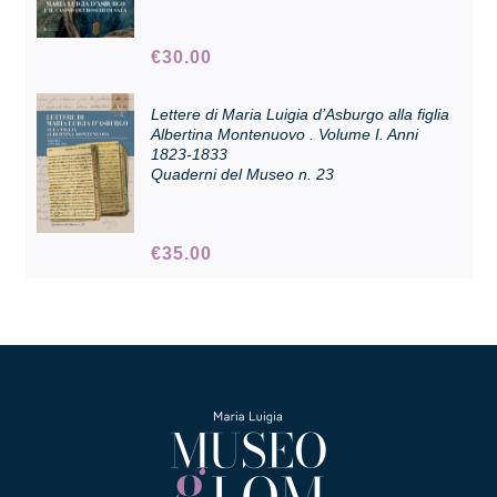
€
30.00
Collezione
Lettere di Maria Luigia d’Asburgo alla figlia
Albertina Montenuovo . Volume I. Anni
Contatti e biglietti
1823-1833
Quaderni del Museo n. 23
Accessibilità
€
35.00
Dona
Cerca
English