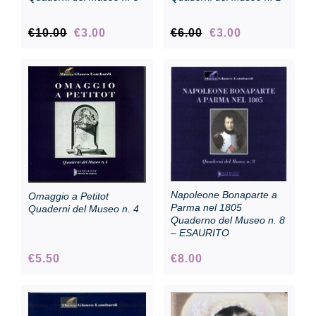
Original
Current
Original
Current
€
10.00
€
3.00
€
6.00
€
3.00
price
price
price
price
was:
is:
was:
is:
€10.00.
€3.00.
€6.00.
€3.00.
Napoleone Bonaparte a
Omaggio a Petitot
Parma nel 1805
Quaderni del Museo n. 4
Quaderno del Museo n. 8
– ESAURITO
€
5.50
€
8.00