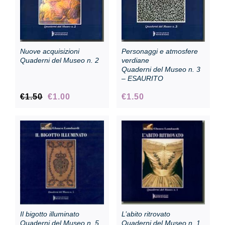
Collection
Nuove acquisizioni
Personaggi e atmosfere
Contacts and tickets
Quaderni del Museo n. 2
verdiane
Quaderni del Museo n. 3
– ESAURITO
Accessibility
Original
Current
€
1.50
€
1.00
€
1.50
price
price
was:
is:
Donate
€1.50.
€1.00.
Search
Italiano
Il bigotto illuminato
L’abito ritrovato
Quaderni del Museo n. 5
Quaderni del Museo n. 1