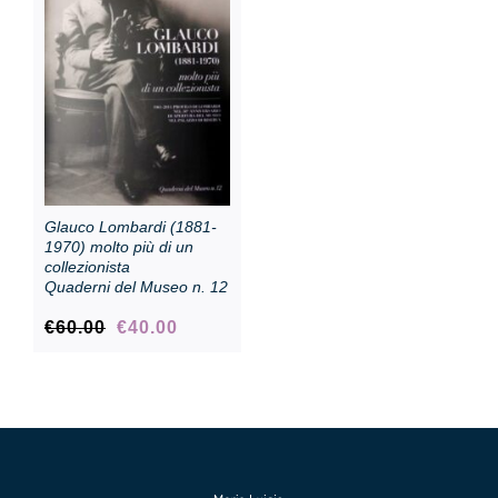
Glauco Lombardi (1881-
1970) molto più di un
collezionista
Quaderni del Museo n. 12
Original
Current
€
60.00
€
40.00
price
price
was:
is:
€60.00.
€40.00.