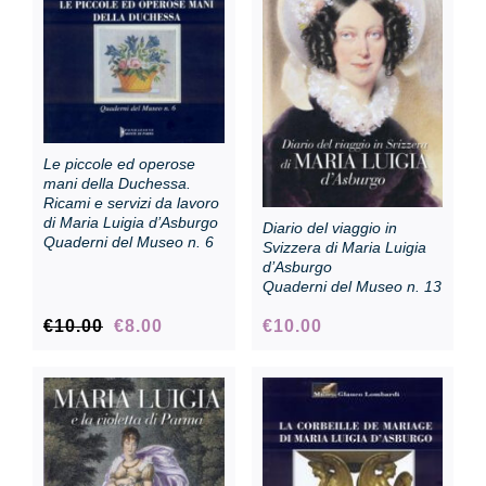
Le piccole ed operose
mani della Duchessa.
Ricami e servizi da lavoro
di Maria Luigia d’Asburgo
Diario del viaggio in
Quaderni del Museo n. 6
Svizzera di Maria Luigia
d’Asburgo
Quaderni del Museo n. 13
Original
Current
€
10.00
€
8.00
€
10.00
price
price
was:
is:
€10.00.
€8.00.