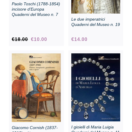
Paolo Toschi (1788-1854)
incisore d’Europa
Quaderni del Museo n. 7
Le due imperatrici
Quaderni del Museo n. 19
Original
Current
€
18.00
€
10.00
€
14.00
price
price
was:
is:
€18.00.
€10.00.
I gioielli di Maria Luigia
Giacomo Cornish (1837-