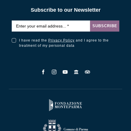
Subscribe to our Newsletter
Email
*
SUBSCRIBE
I have read the
Privacy Policy
and I agree to the
I have read the Privacy Policy and I agree to the treatment of my personal data
treatment of my personal data