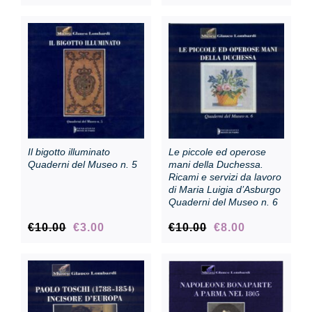
Il bigotto illuminato
Le piccole ed operose
Quaderni del Museo n. 5
mani della Duchessa.
Ricami e servizi da lavoro
di Maria Luigia d’Asburgo
Quaderni del Museo n. 6
Original
Current
Original
Current
€
10.00
€
3.00
€
10.00
€
8.00
price
price
price
price
was:
is:
was:
is:
€10.00.
€3.00.
€10.00.
€8.00.