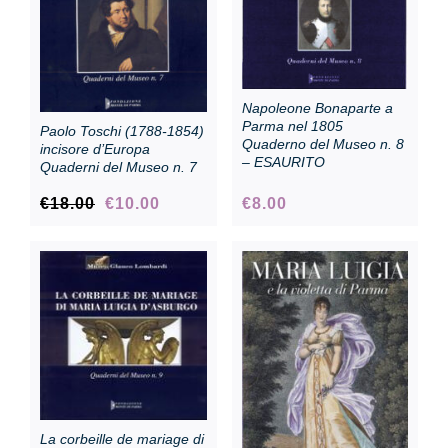
Napoleone Bonaparte a
Parma nel 1805
Paolo Toschi (1788-1854)
Quaderno del Museo n. 8
incisore d’Europa
– ESAURITO
Quaderni del Museo n. 7
Original
Current
€
18.00
€
10.00
€
8.00
price
price
was:
is:
€18.00.
€10.00.
La corbeille de mariage di