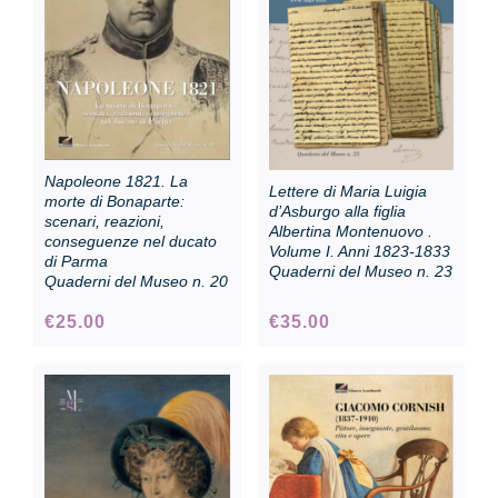
Collection
Contacts and tickets
Napoleone 1821. La
Lettere di Maria Luigia
morte di Bonaparte:
Accessibility
d’Asburgo alla figlia
scenari, reazioni,
Albertina Montenuovo .
conseguenze nel ducato
Volume I. Anni 1823-1833
di Parma
Quaderni del Museo n. 23
Donate
Quaderni del Museo n. 20
€
25.00
€
35.00
Search
Italiano