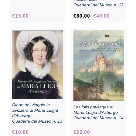
Quaderni del Museo n. 12
Original
Current
€
15.00
€
60.00
€
40.00
price
price
was:
is:
€60.00.
€40.00.
Diario del viaggio in
Les jolis paysages di
Svizzera di Maria Luigia
Maria Luigia d’Asburgo
d’Asburgo
Quaderni del Museo n. 14
Quaderni del Museo n. 13
€
10.00
€
22.00