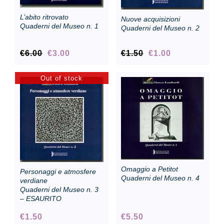
L’abito ritrovato
Nuove acquisizioni
Quaderni del Museo n. 1
Quaderni del Museo n. 2
Original
Current
Original
Current
€
6.00
€
3.00
€
1.50
€
1.00
price
price
price
price
was:
is:
was:
is:
Out of stock
€6.00.
€3.00.
€1.50.
€1.00.
Omaggio a Petitot
Personaggi e atmosfere
Quaderni del Museo n. 4
verdiane
Quaderni del Museo n. 3
– ESAURITO
€
1.50
€
5.50