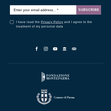
Email
*
SUBSCRIBE
I have read the
Privacy Policy
and I agree to the
I have read the Privacy Policy and I agree to the treatment of my personal data
treatment of my personal data