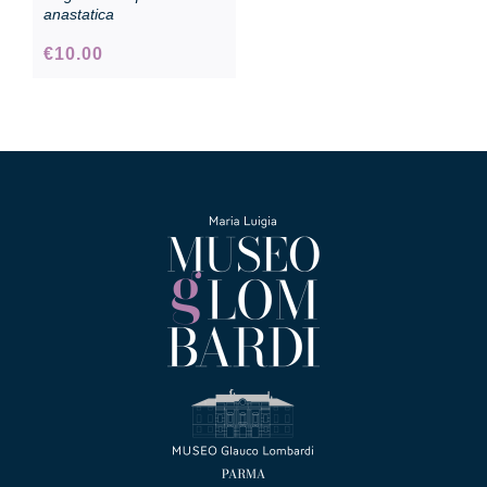
anastatica
€
10.00