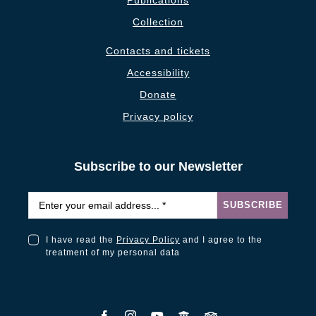
Publications
Collection
Contacts and tickets
Accessibility
Donate
Privacy policy
Subscribe to our Newsletter
Email
*
SUBSCRIBE
I have read the
Privacy Policy
and I agree to the
I have read the Privacy Policy and I agree to the treatment of my personal data
treatment of my personal data