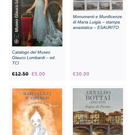
Collection
Monumenti e Munificenze
di Maria Luigia – stampa
anastatica – ESAURITO
Contacts and tickets
Catalogo del Museo
Accessibility
Glauco Lombardi – ed.
TCI
Original
Current
€
12.50
€
5.00
€
30.00
Donate
price
price
was:
is:
€12.50.
€5.00.
Search
Italiano