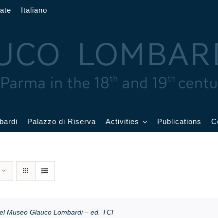
ate
Italiano
bardi
Palazzo di Riserva
Activities
Publications
C
rand
Current Events
allroom
Events archive
atercolor
oom
Education and
el Museo Glauco Lombardi – ed. TCI