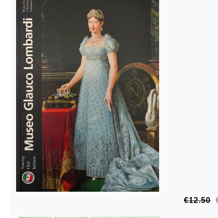
French Room
Petitot Room
Maria Luigia
Room
€
12.50