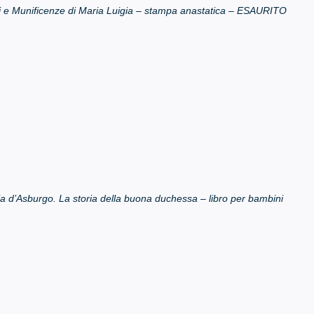
was:
is:
e Munificenze di Maria Luigia – stampa anastatica – ESAURITO
€12.50.
€5.00.
ia d’Asburgo. La storia della buona duchessa – libro per bambini