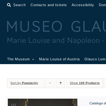
Skip
Search
Contacts and tickets
Accessibility
Don
to
content
The Museum
Marie Louise of Austria
Glauco Lom
The Museum
Lobby
G
B
Sort by
Popularity
Show
100 Products
Gold Room
Toschi Room
W
R
Catalogo d